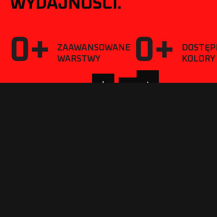
W
Y
D
A
J
N
O
Ś
C
I
.
0
+
0
+
ZAAWANSOWANE
DOSTĘP
WARSTWY
KOLORY